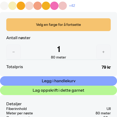
+42
Velg en farge for å fortsette
Antall nøster
1
−
+
80
meter
Totalpris
79 kr
Legg i handlekurv
Lag oppskrift i dette garnet
Detaljer
Fiberinnhold
Ull
Meter per nøste
80 meter