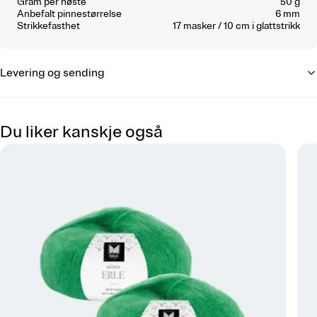
Gram per nøste
50 g
Anbefalt pinnestørrelse
6 mm
Strikkefasthet
17
masker / 10 cm
i glattstrikk
Levering og sending
Du liker kanskje også