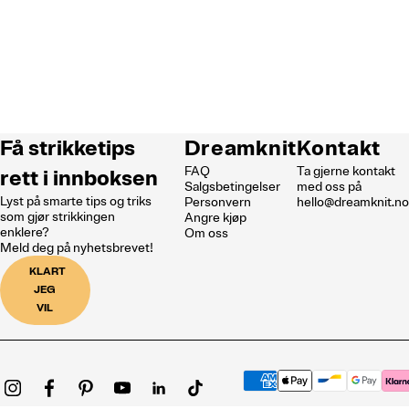
Få strikketips
Dreamknit
Kontakt
FAQ
Ta gjerne kontakt
rett i innboksen
Salgsbetingelser
med oss på
Lyst på smarte tips og triks
Personvern
hello@dreamknit.n
som gjør strikkingen
Angre kjøp
enklere?
Om oss
Meld deg på nyhetsbrevet!
KLART
JEG
VIL