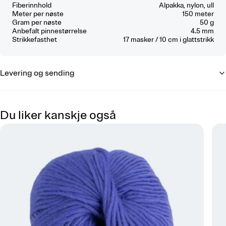
Fiberinnhold
Alpakka, nylon, ull
Meter per nøste
150 meter
Gram per nøste
50 g
Anbefalt pinnestørrelse
4.5 mm
Strikkefasthet
17
masker / 10 cm
i glattstrikk
Levering og sending
Du liker kanskje også