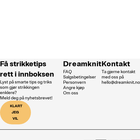
Få strikketips
Dreamknit
Kontakt
FAQ
Ta gjerne kontakt
rett i innboksen
Salgsbetingelser
med oss på
Lyst på smarte tips og triks
Personvern
hello@dreamknit.n
som gjør strikkingen
Angre kjøp
enklere?
Om oss
Meld deg på nyhetsbrevet!
KLART
JEG
VIL