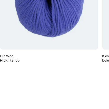
Hip Wool
Kidsi
HipKnitShop
Dale