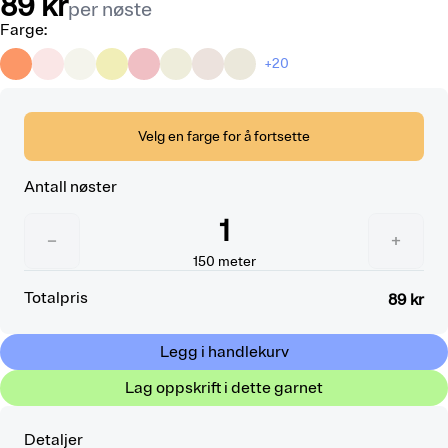
89 kr
per nøste
Farge
:
+20
Velg en farge for å fortsette
Antall nøster
1
−
+
150
meter
Totalpris
89 kr
Legg i handlekurv
Lag oppskrift i dette garnet
Detaljer