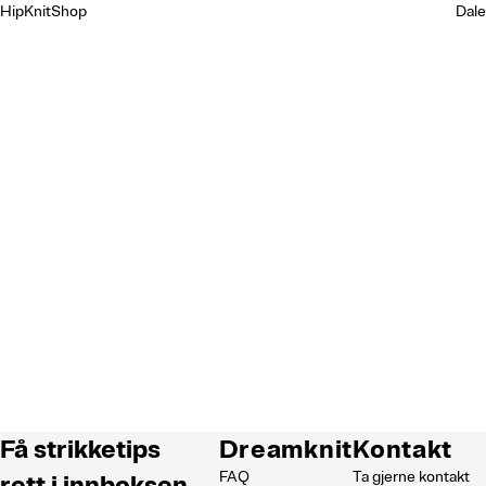
HipKnitShop
Dale
Få strikketips
Dreamknit
Kontakt
FAQ
Ta gjerne kontakt
rett i innboksen