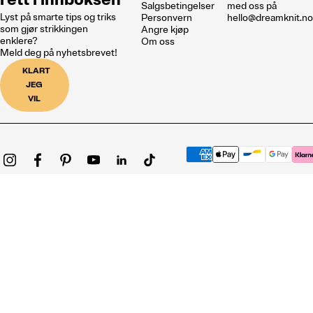
Salgsbetingelser
med oss på
Lyst på smarte tips og triks
Personvern
hello@dreamknit.n
som gjør strikkingen
Angre kjøp
enklere?
Om oss
Meld deg på nyhetsbrevet!
KLART
JEG
VIL