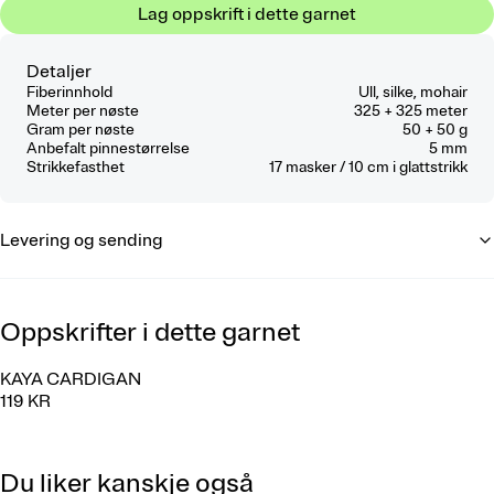
Lag oppskrift i dette garnet
Detaljer
Fiberinnhold
Ull, silke, mohair
Meter per nøste
325 + 325 meter
Gram per nøste
50 + 50 g
Anbefalt pinnestørrelse
5 mm
Strikkefasthet
17
masker / 10 cm
i glattstrikk
Levering og sending
Oppskrifter i dette garnet
KAYA CARDIGAN
119 KR
Du liker kanskje også