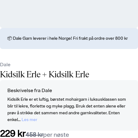
📦 Dale Garn leverer i hele Norge! Fri frakt på ordre over 800 kr
Dale
Kidsilk Erle
+ Kidsilk Erle
Beskrivelse fra Dale
Kidsilk Erle er et luftig, børstet mohairgarn i luksusklassen som
blir til lekre, florlette og myke plagg. Bruk det enten alene eller
prøv å strikke det sammen med andre garnkvaliteter. Enten
enkel...
Les mer
229 kr
458 kr
per nøste