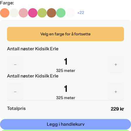
Farge
:
+22
Velg en farge for å fortsette
Antall nøster
Kidsilk Erle
1
−
+
325
meter
Antall nøster
Kidsilk Erle
1
−
+
325
meter
Totalpris
229 kr
Legg i handlekurv