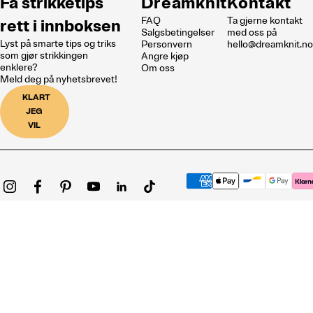
Få strikketips
Dreamknit
Kontakt
FAQ
Ta gjerne kontakt
rett i innboksen
Salgsbetingelser
med oss på
Lyst på smarte tips og triks
Personvern
hello@dreamknit.n
som gjør strikkingen
Angre kjøp
enklere?
Om oss
Meld deg på nyhetsbrevet!
KLART
JEG
VIL