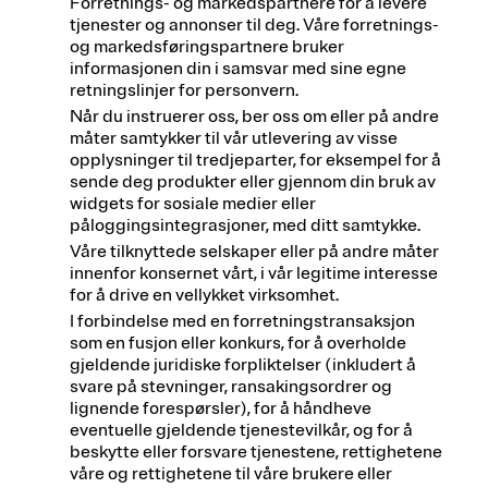
Forretnings- og markedspartnere for å levere
tjenester og annonser til deg. Våre forretnings-
og markedsføringspartnere bruker
informasjonen din i samsvar med sine egne
retningslinjer for personvern.
Når du instruerer oss, ber oss om eller på andre
måter samtykker til vår utlevering av visse
opplysninger til tredjeparter, for eksempel for å
sende deg produkter eller gjennom din bruk av
widgets for sosiale medier eller
påloggingsintegrasjoner, med ditt samtykke.
Våre tilknyttede selskaper eller på andre måter
innenfor konsernet vårt, i vår legitime interesse
for å drive en vellykket virksomhet.
I forbindelse med en forretningstransaksjon
som en fusjon eller konkurs, for å overholde
gjeldende juridiske forpliktelser (inkludert å
svare på stevninger, ransakingsordrer og
lignende forespørsler), for å håndheve
eventuelle gjeldende tjenestevilkår, og for å
beskytte eller forsvare tjenestene, rettighetene
våre og rettighetene til våre brukere eller