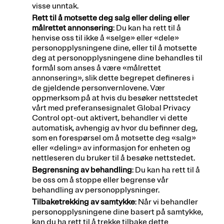
visse unntak.
Rett til å motsette deg salg eller deling eller
målrettet annonsering
: Du kan ha rett til å
henvise oss til ikke å «selge» eller «dele»
personopplysningene dine, eller til å motsette
deg at personopplysningene dine behandles til
formål som anses å være «målrettet
annonsering», slik dette begrepet defineres i
de gjeldende personvernlovene. Vær
oppmerksom på at hvis du besøker nettstedet
vårt med preferansesignalet Global Privacy
Control opt-out aktivert, behandler vi dette
automatisk, avhengig av hvor du befinner deg,
som en forespørsel om å motsette deg «salg»
eller «deling» av informasjon for enheten og
nettleseren du bruker til å besøke nettstedet.
Begrensning av behandling
: Du kan ha rett til å
be oss om å stoppe eller begrense vår
behandling av personopplysninger.
Tilbaketrekking av samtykke
: Når vi behandler
personopplysningene dine basert på samtykke,
kan du ha rett til å trekke tilbake dette