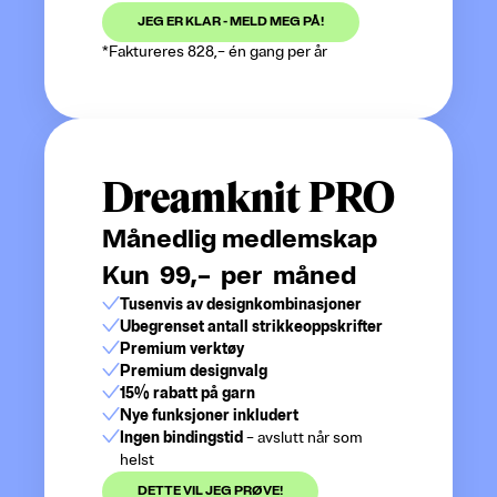
JEG ER KLAR - MELD MEG PÅ!
*Faktureres 828,– én gang per år
Dreamknit PRO
Månedlig medlemskap
Kun
99,–
per måned
Tusenvis av designkombinasjoner
Ubegrenset antall strikkeoppskrifter
Premium verktøy
Premium designvalg
15% rabatt på garn
Nye funksjoner inkludert
Ingen bindingstid
–
avslutt når som
helst
DETTE VIL JEG PRØVE!