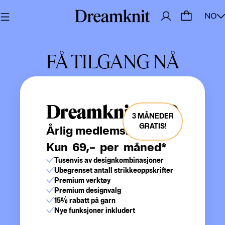
NO
FÅ TILGANG NÅ
Dreamknit PRO
3 MÅNEDER
GRATIS!
Årlig medlemskap
Kun
69,–
per måned*
Tusenvis av designkombinasjoner
Ubegrenset antall strikkeoppskrifter
Premium verktøy
Premium designvalg
15% rabatt på garn
Nye funksjoner inkludert