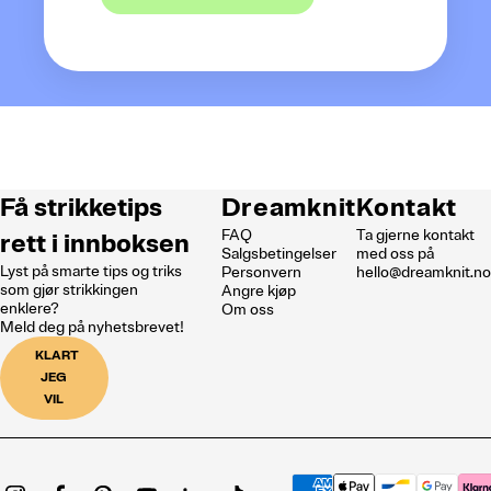
Få strikketips
Dreamknit
Kontakt
FAQ
Ta gjerne kontakt
rett i innboksen
Salgsbetingelser
med oss på
Lyst på smarte tips og triks
Personvern
hello@dreamknit.n
som gjør strikkingen
Angre kjøp
enklere?
Om oss
Meld deg på nyhetsbrevet!
KLART
JEG
VIL