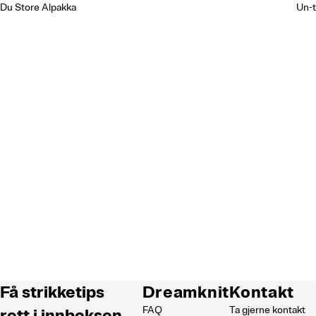
Du Store Alpakka
Un-t
Få strikketips
Dreamknit
Kontakt
FAQ
Ta gjerne kontakt
rett i innboksen