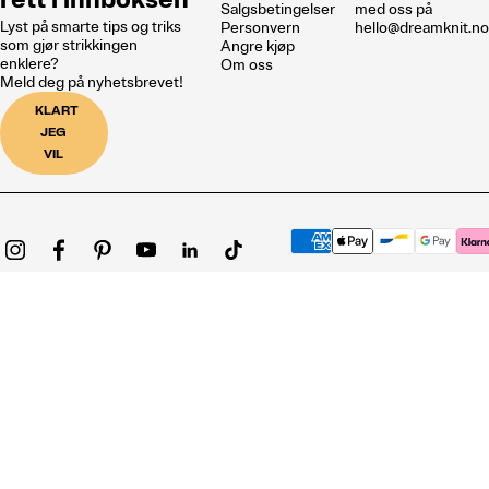
Salgsbetingelser
med oss på
Lyst på smarte tips og triks
Personvern
hello@dreamknit.n
som gjør strikkingen
Angre kjøp
enklere?
Om oss
Meld deg på nyhetsbrevet!
KLART
JEG
VIL