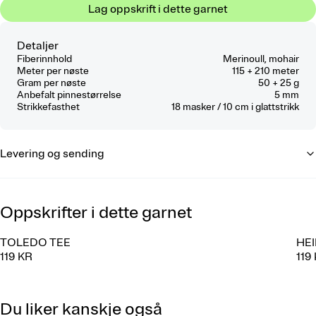
Lag oppskrift i dette garnet
Detaljer
Fiberinnhold
Merinoull, mohair
Meter per nøste
115 + 210 meter
Gram per nøste
50 + 25 g
Anbefalt pinnestørrelse
5 mm
Strikkefasthet
18
masker / 10 cm
i glattstrikk
Levering og sending
Oppskrifter i dette garnet
TOLEDO TEE
HE
119 KR
119
Du liker kanskje også