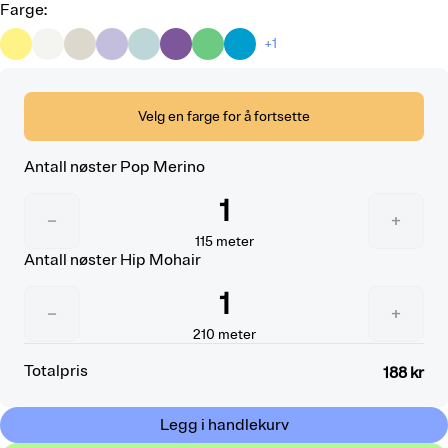
Farge
:
+1
Velg en farge for å fortsette
Antall nøster
Pop Merino
1
−
+
115
meter
Antall nøster
Hip Mohair
1
−
+
210
meter
Totalpris
188 kr
Legg i handlekurv