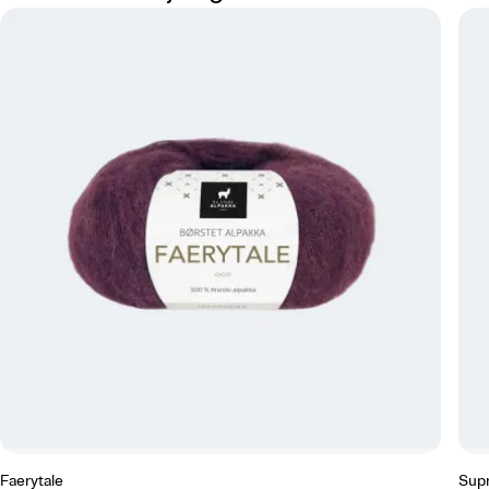
Faerytale
Sup