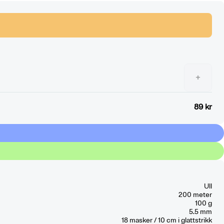
+
89 kr
Ull
200 meter
100 g
5.5 mm
18
masker / 10 cm
i glattstrikk