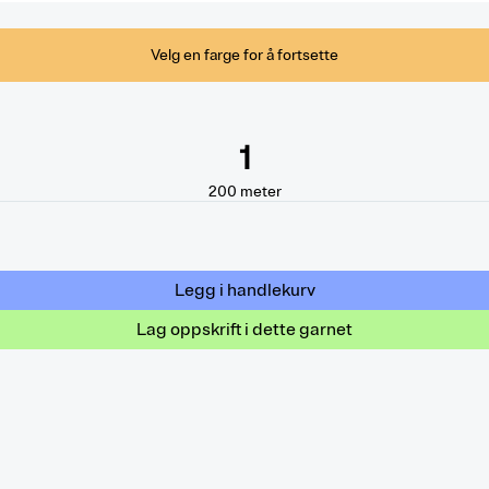
Velg en farge for å fortsette
1
200
meter
Legg i handlekurv
Lag oppskrift i dette garnet