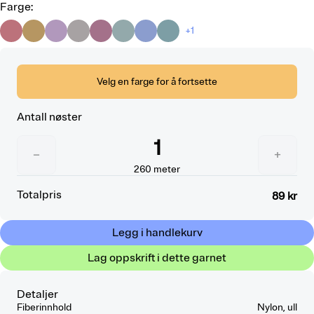
Farge
:
+1
Velg en farge for å fortsette
Antall nøster
1
−
+
260
meter
Totalpris
89 kr
Legg i handlekurv
Lag oppskrift i dette garnet
Detaljer
Fiberinnhold
Nylon, ull