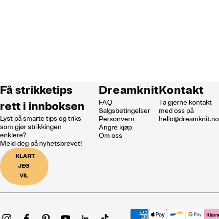
Få strikketips
Dreamknit
Kontakt
FAQ
Ta gjerne kontakt
rett i innboksen
Salgsbetingelser
med oss på
Lyst på smarte tips og triks
Personvern
hello@dreamknit.n
som gjør strikkingen
Angre kjøp
enklere?
Om oss
Meld deg på nyhetsbrevet!
KLART
JEG
VIL