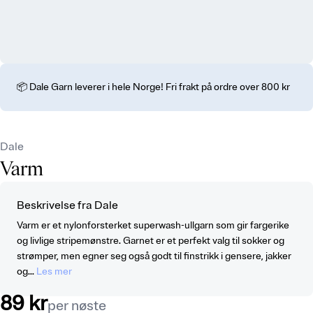
📦 Dale Garn leverer i hele Norge! Fri frakt på ordre over 800 kr
Dale
Varm
Beskrivelse fra Dale
Varm er et nylonforsterket superwash-ullgarn som gir fargerike
og livlige stripemønstre. Garnet er et perfekt valg til sokker og
strømper, men egner seg også godt til finstrikk i gensere, jakker
og...
Les mer
89 kr
per nøste