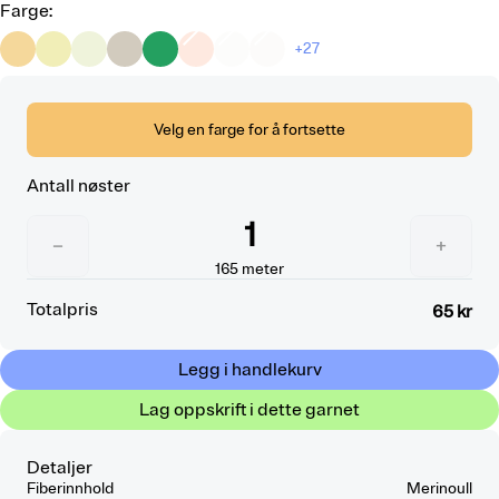
Farge
:
+27
Velg en farge for å fortsette
Antall nøster
1
−
+
165
meter
Totalpris
65 kr
Legg i handlekurv
Lag oppskrift i dette garnet
Detaljer
Fiberinnhold
Merinoull