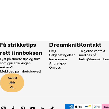
Få strikketips
Dreamknit
Kontakt
FAQ
Ta gjerne kontakt
rett i innboksen
Salgsbetingelser
med oss på
Lyst på smarte tips og triks
Personvern
hello@dreamknit.n
som gjør strikkingen
Angre kjøp
enklere?
Om oss
Meld deg på nyhetsbrevet!
KLART
JEG
VIL