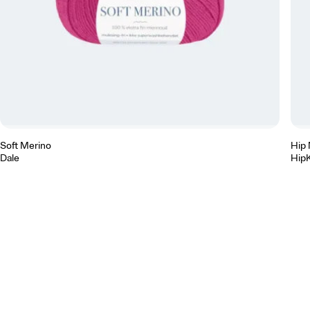
Soft Merino
Hip 
Dale
Hip