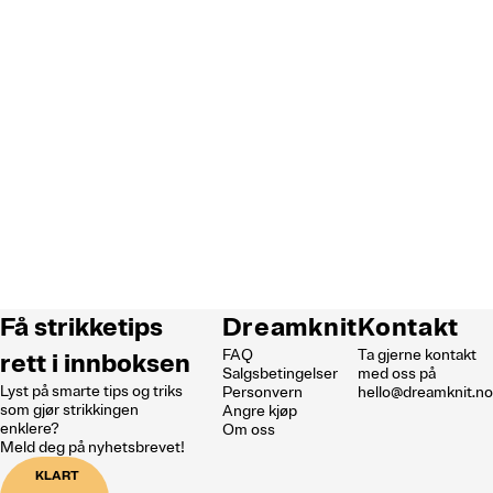
Få strikketips
Dreamknit
Kontakt
FAQ
Ta gjerne kontakt
rett i innboksen
Salgsbetingelser
med oss på
Lyst på smarte tips og triks
Personvern
hello@dreamknit.n
som gjør strikkingen
Angre kjøp
enklere?
Om oss
Meld deg på nyhetsbrevet!
KLART