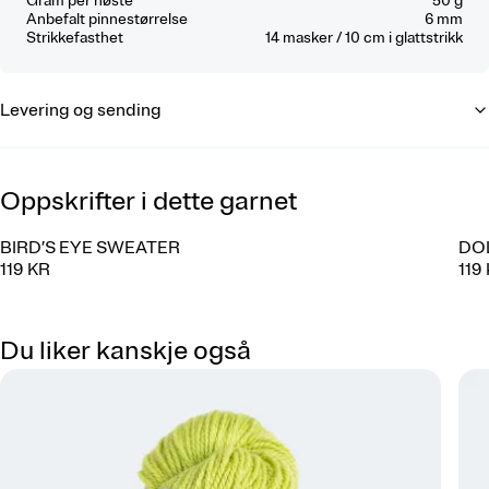
Gram per nøste
50 g
Anbefalt pinnestørrelse
6 mm
Strikkefasthet
14
masker / 10 cm
i glattstrikk
Levering og sending
Oppskrifter i dette garnet
BIRD’S EYE SWEATER
DO
119 KR
119
Du liker kanskje også