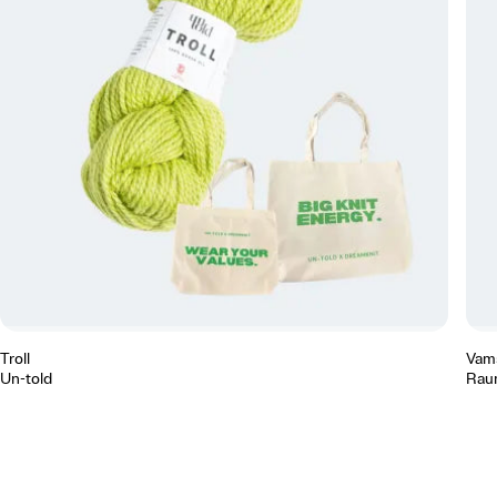
Troll
Vam
Un-told
Rau