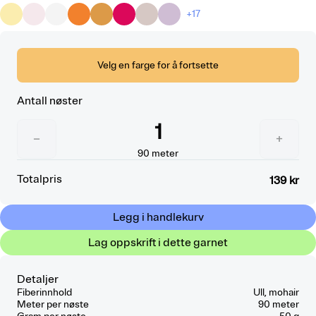
+17
Velg en farge for å fortsette
Antall nøster
1
−
+
90
meter
Totalpris
139 kr
Legg i handlekurv
Lag oppskrift i dette garnet
Detaljer
Fiberinnhold
Ull, mohair
Meter per nøste
90 meter