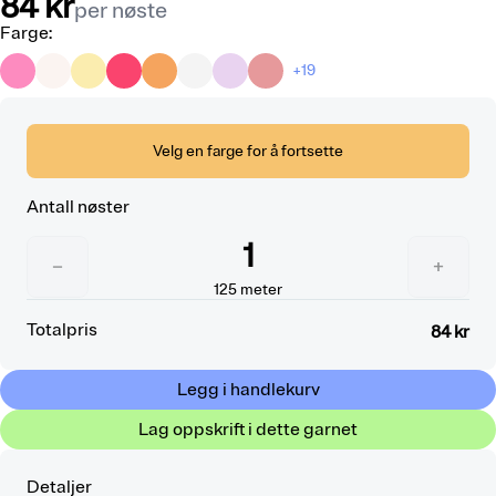
84 kr
per nøste
Farge
:
+19
Velg en farge for å fortsette
Antall nøster
1
−
+
125
meter
Totalpris
84 kr
Legg i handlekurv
Lag oppskrift i dette garnet
Detaljer