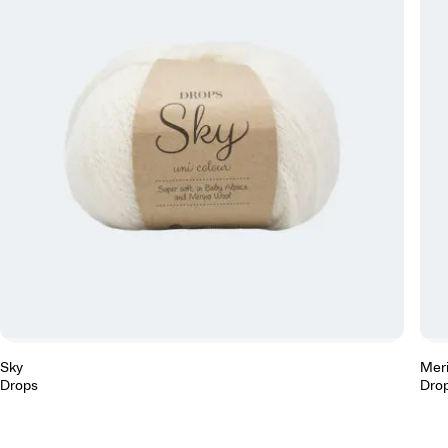
Sky
Meri
Drops
Dro