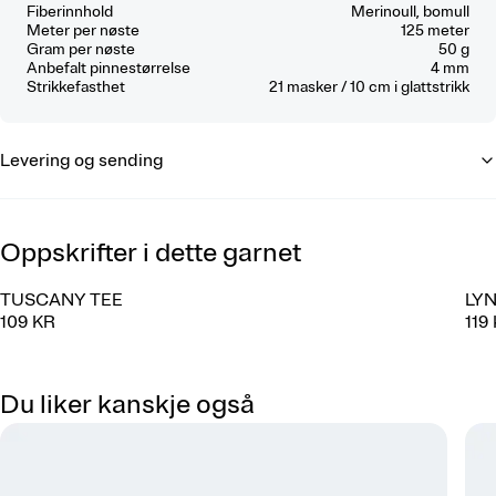
Fiberinnhold
Merinoull, bomull
Meter per nøste
125 meter
Gram per nøste
50 g
Anbefalt pinnestørrelse
4 mm
Strikkefasthet
21
masker / 10 cm
i glattstrikk
Levering og sending
Oppskrifter i dette garnet
TUSCANY TEE
LY
109 KR
119
Du liker kanskje også