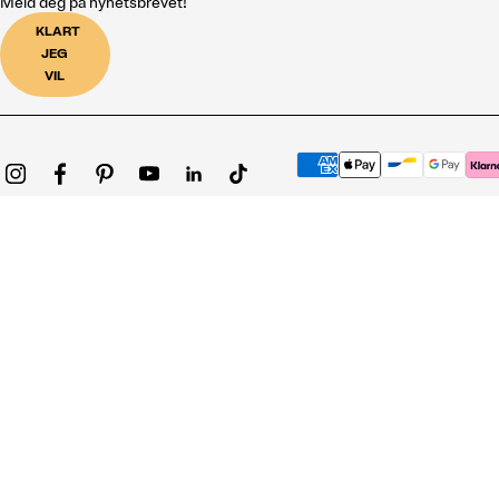
Meld deg på nyhetsbrevet!
KLART
JEG
VIL