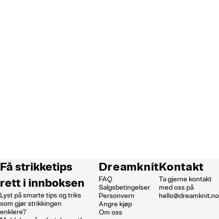
Få strikketips
Dreamknit
Kontakt
FAQ
Ta gjerne kontakt
rett i innboksen
Salgsbetingelser
med oss på
Lyst på smarte tips og triks
Personvern
hello@dreamknit.n
som gjør strikkingen
Angre kjøp
enklere?
Om oss