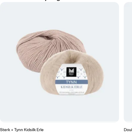
Sterk + Tynn Kidsilk Erle
Dou