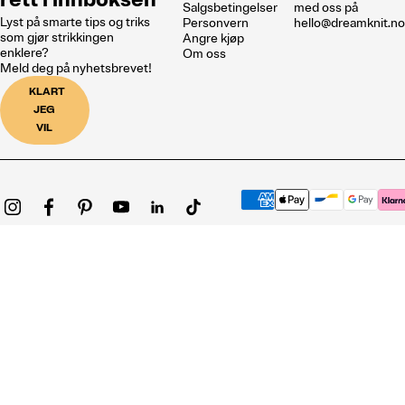
Salgsbetingelser
med oss på
Lyst på smarte tips og triks
Personvern
hello@dreamknit.n
som gjør strikkingen
Angre kjøp
enklere?
Om oss
Meld deg på nyhetsbrevet!
KLART
JEG
VIL