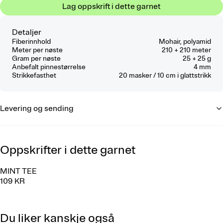
Lag oppskrift i dette garnet
Detaljer
Fiberinnhold
Mohair, polyamid
Meter per nøste
210 + 210 meter
Gram per nøste
25 + 25 g
Anbefalt pinnestørrelse
4 mm
Strikkefasthet
20
masker / 10 cm
i glattstrikk
Levering og sending
Oppskrifter i dette garnet
MINT TEE
109 KR
Du liker kanskje også