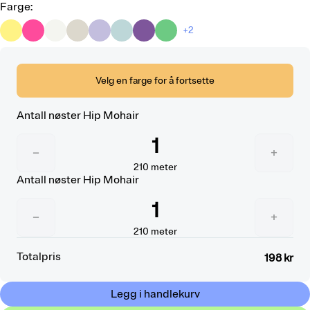
Farge
:
+2
Velg en farge for å fortsette
Antall nøster
Hip Mohair
1
−
+
210
meter
Antall nøster
Hip Mohair
1
−
+
210
meter
Totalpris
198 kr
Legg i handlekurv