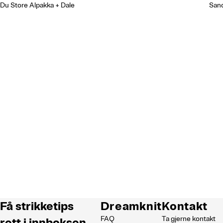
Du Store Alpakka + Dale
San
Få strikketips
Dreamknit
Kontakt
FAQ
Ta gjerne kontakt
rett i innboksen