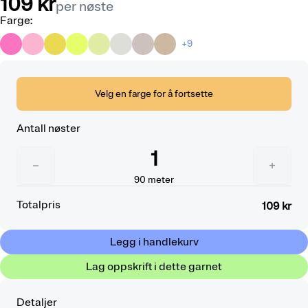
109 kr
per nøste
Farge
:
+9
Velg en farge for å fortsette
Antall nøster
1
−
+
90
meter
Totalpris
109 kr
Legg i handlekurv
Lag oppskrift i dette garnet
Detaljer