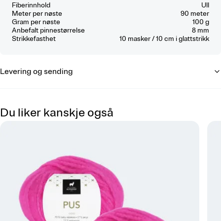
Fiberinnhold
Ull
Meter per nøste
90 meter
Gram per nøste
100 g
Anbefalt pinnestørrelse
8 mm
Strikkefasthet
10
masker / 10 cm
i glattstrikk
Levering og sending
Du liker kanskje også