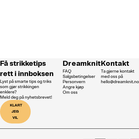
Få strikketips
Dreamknit
Kontakt
FAQ
Ta gjerne kontakt
rett i innboksen
Salgsbetingelser
med oss på
Lyst på smarte tips og triks
Personvern
hello@dreamknit.n
som gjør strikkingen
Angre kjøp
enklere?
Om oss
Meld deg på nyhetsbrevet!
KLART
JEG
VIL