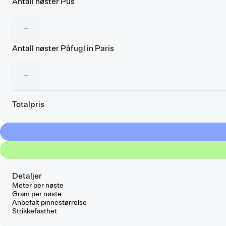
Antall nøster
Pus
−
Antall nøster
Påfugl in Paris
−
Totalpris
Detaljer
Meter per nøste
Gram per nøste
Anbefalt pinnestørrelse
Strikkefasthet