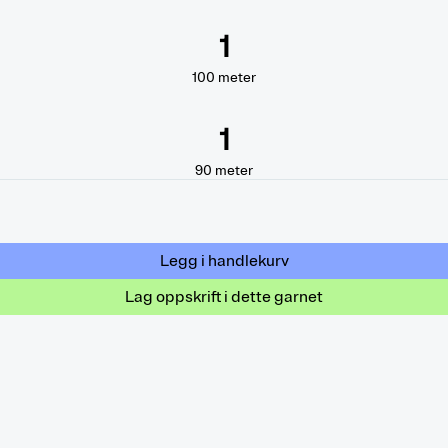
1
100
meter
1
90
meter
Legg i handlekurv
Lag oppskrift i dette garnet