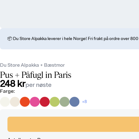
📦 Du Store Alpakka leverer i hele Norge! Fri frakt på ordre over 800
Du Store Alpakka + Bæstmor
Pus
+ Påfugl in Paris
248 kr
per nøste
Farge
:
+8