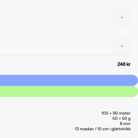
+
+
248 kr
100 + 90 meter
50 + 50 g
8 mm
13
masker / 10 cm
i glattstrikk