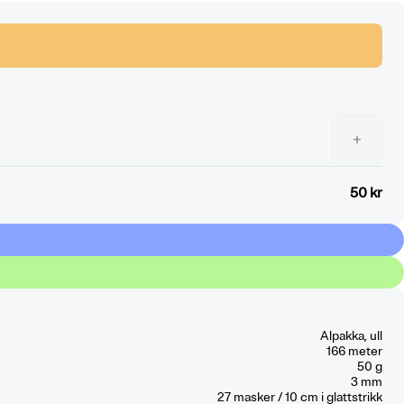
+
50 kr
Alpakka, ull
166 meter
50 g
3 mm
27
masker / 10 cm
i glattstrikk