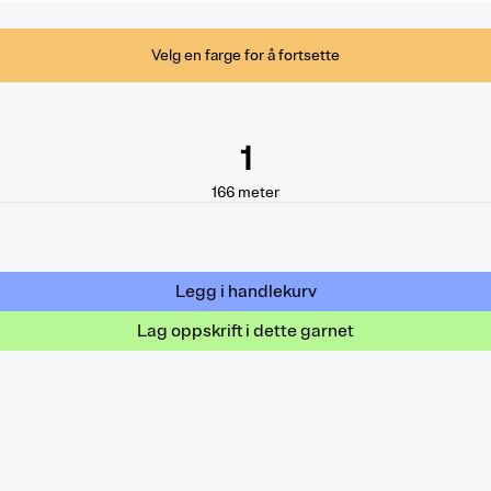
Velg en farge for å fortsette
1
166
meter
Legg i handlekurv
Lag oppskrift i dette garnet