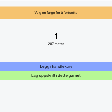
Velg en farge for å fortsette
1
287
meter
Legg i handlekurv
Lag oppskrift i dette garnet