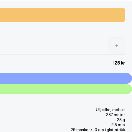
+
125 kr
Ull, silke, mohair
287 meter
25 g
2.5 mm
29
masker / 10 cm
i glattstrikk