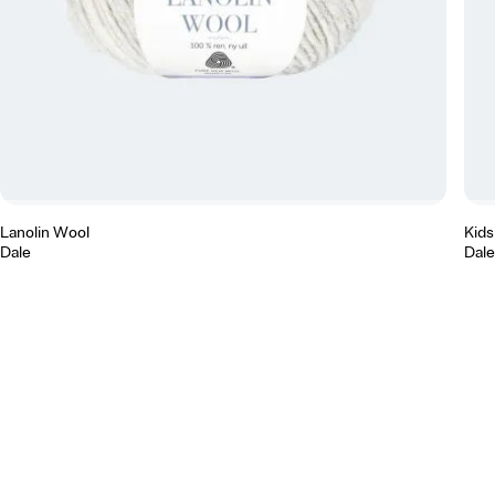
Lanolin Wool
Kidsi
Dale
Dale