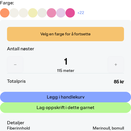
Farge
:
+22
Velg en farge for å fortsette
Antall nøster
1
−
+
115
meter
Totalpris
85 kr
Legg i handlekurv
Lag oppskrift i dette garnet
Detaljer
Fiberinnhold
Merinoull, bomull