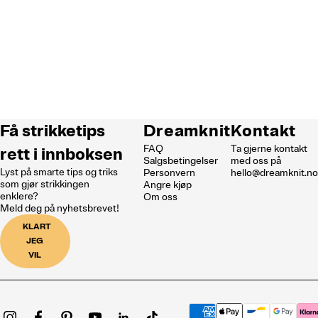
Få strikketips
Dreamknit
Kontakt
FAQ
Ta gjerne kontakt
rett i innboksen
Salgsbetingelser
med oss på
Lyst på smarte tips og triks
Personvern
hello@dreamknit.n
som gjør strikkingen
Angre kjøp
enklere?
Om oss
Meld deg på nyhetsbrevet!
KLART
JEG
VIL