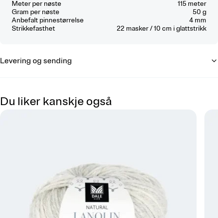
Meter per nøste
115 meter
Gram per nøste
50 g
Anbefalt pinnestørrelse
4 mm
Strikkefasthet
22
masker / 10 cm
i glattstrikk
Levering og sending
Du liker kanskje også