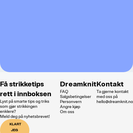
Hva er Dreamknit?
Vi i Dreamknit har laget et designverktøy som hjelper deg å gå
fra idé til oppskrift – enten du er nybegynner, ganske erfaren
eller vil designe dine egne plagg. Målet vårt er å
samle
tradisjonelt håndverk og moderne teknologi
for å gi strikkere
over hele verden større frihet til å skape.
Det skal være enkelt, motiverende og gøy å bruke verktøyet
vårt. Vi tar oss av alt det tekniske. Alt du trenger å gjøre, er å
slippe kreativiteten løs.
Få strikketips
Dreamknit
Kontakt
FAQ
Ta gjerne kontakt
rett i innboksen
Salgsbetingelser
med oss på
Lyst på smarte tips og triks
Personvern
hello@dreamknit.n
som gjør strikkingen
Angre kjøp
enklere?
Om oss
Meld deg på nyhetsbrevet!
KLART
JEG