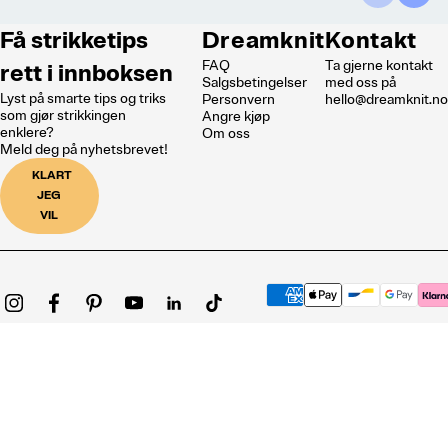
Få strikketips
Dreamknit
Kontakt
FAQ
Ta gjerne kontakt
rett i innboksen
Salgsbetingelser
med oss på
Lyst på smarte tips og triks
Personvern
hello@dreamknit.n
som gjør strikkingen
Angre kjøp
enklere?
Om oss
Meld deg på nyhetsbrevet!
KLART
JEG
VIL