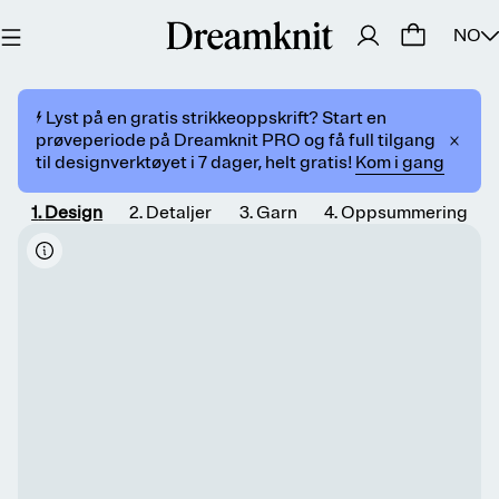
NO
⚡️ Lyst på en gratis strikkeoppskrift? Start en
prøveperiode på Dreamknit PRO og få full tilgang
til designverktøyet i 7 dager, helt gratis!
Kom i gang
1
.
Design
2
.
Detaljer
3
.
Garn
4
.
Oppsummering